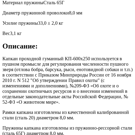
Материал пружины
Сталь 65Г
Диаметр пружинной проволоки
8,0 мм
Усилие пружины
33,0 ± 2,0 кг
Вес
3,1 кг
Описание:
Капкан проходной гуманный КП-600х250
используется в
пушном промысле для регулирования численности пушного
зверя
(
отлова бобра, барсука, рыси, енотовидной собаки
и т.п.)
в соответствии с Приказом Минприроды России от 16 ноября
2010 г. N 512 "Об утверждении Правил охоты" (с
изменениями и дополнениями), №209-ФЗ «Об охоте и о
сохранении охотничьих ресурсов и о внесении изменений в
отдельные законодательные акты Российской Федерации, №
52-ФЗ «О животном мире».
Рамки капкана изготовлены из качественной калиброванной
стали (сталь 20) диаметром 8,0 мм.
Пружины капкана изготовлены из пружинно-рессорной стали
(сталь 65Г) диаметром 8,0 мм.